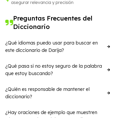
asegurar relevancia y precisión
Preguntas Frecuentes del
Diccionario
¿Qué idiomas puedo usar para buscar en
este diccionario de Darija?
Puedes buscar usando inglés o árabe marroquí en
¿Qué pasa si no estoy seguro de la palabra
alfabeto latino (Darija escrito en alfabeto latino).
que estoy buscando?
Nuestro diccionario reconoce ambos métodos de
entrada.
El menú de sugerencias aparece mientras
¿Quién es responsable de mantener el
escribes una palabra. Incluso si la palabra está
diccionario?
mal escrita, nuestros algoritmos intentarán
mostrar las coincidencias más relevantes. Las
El diccionario es mantenido activamente por el
¿Hay oraciones de ejemplo que muestren
sugerencias en Darija marroquí están marcadas
equipo de la Learn Moroccan, compuesto por