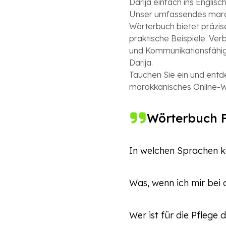
Darija einfach ins Englisc
Unser umfassendes maro
Wörterbuch bietet präzi
praktische Beispiele. Ver
und Kommunikationsfähig
Darija.
Tauchen Sie ein und entd
marokkanisches Online-W
Wörterbuch 
In welchen Sprachen k
Sie können auf Englisch 
Was, wenn ich mir bei 
Unser Wörterbuch erke
Während der Eingabe ei
Wer ist für die Pflege
geschrieben ist, versuc