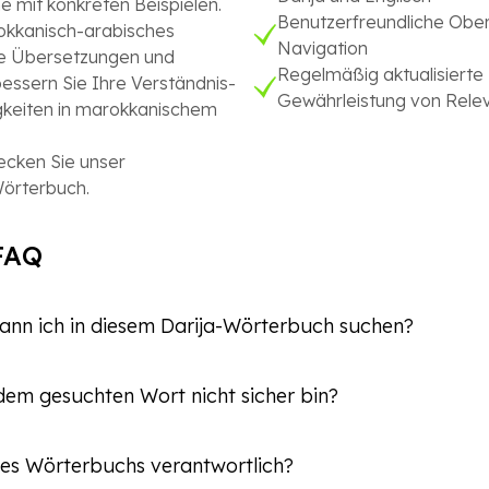
he mit konkreten Beispielen.
Benutzerfreundliche Ober
kkanisch-arabisches
Navigation
se Übersetzungen und
Regelmäßig aktualisierte 
bessern Sie Ihre Verständnis-
Gewährleistung von Rele
keiten in marokkanischem
ecken Sie unser
örterbuch.
FAQ
ann ich in diesem Darija-Wörterbuch suchen?
oder in lateinischem marokkanischem Arabizi (Darija in latei
dem gesuchten Wort nicht sicher bin?
nnt beide Eingabemethoden.
nes Wortes erscheint das Vorschlagsmenü. Selbst wenn das
 des Wörterbuchs verantwortlich?
hen unsere Algorithmen, die relevantesten Treffer anzuzeige