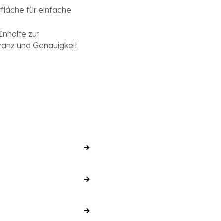
fläche für einfache
Inhalte zur
vanz und Genauigkeit
nischer Schrift) suchen.
 Wort falsch
n. Vorschläge in