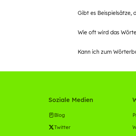
marokkanischem Darija 
Das Wörterbuch wird ak
Gibt es Beispielsätze,
Symbol (en) haben.
Sprechern besteht.
Ja, für jedes Wort gibt 
Wie oft wird das Wörte
Das Wörterbuch wird re
Kann ich zum Wörterbu
arbeitet ständig daran,
Ja, wir begrüßen Beiträ
Informationen darüber, 
Soziale Medien
W
Blog
P
Twitter
W